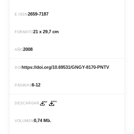
2659-7187
E-ISSN
21 x 29,7 cm
FORMATO
2008
AÑO
https://doi.org/10.69531/GNGY-8170-PNTV
DOI
6-12
PÁGINAS
DESCARGAR
0,74 Mb.
VOLUMEN