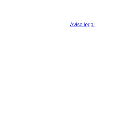
© 2026 Centro de Estudios Vacceos Federico
Wattenberg - Universidad de Valladolid
c/ Real, s/n - Padilla de Duero - 47314 Valladolid
– España
Aviso legal