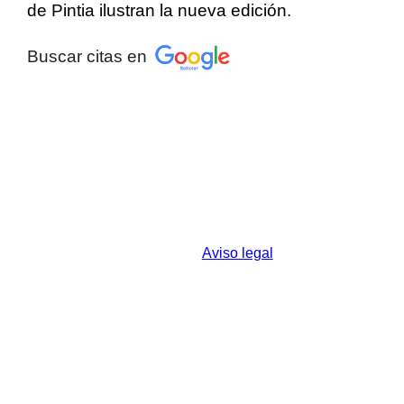
de Pintia ilustran la nueva edición.
Buscar citas en
© 2026 Centro de Estudios Vacceos Federico
Wattenberg - Universidad de Valladolid
c/ Real, s/n - Padilla de Duero - 47314 Valladolid
– España
Aviso legal