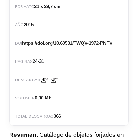
21 x 29,7 cm
FORMATO
2015
AÑO
https://doi.org/10.69531/TWQV-1972-PNTV
DOI
24-31
PÁGINAS
DESCARGAR
0,90 Mb.
VOLUMEN
366
TOTAL DESCARGAS
Resumen.
Catálogo de objetos forjados en