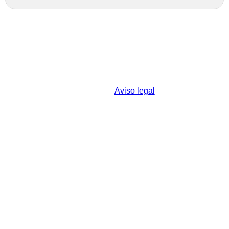
© 2026 Centro de Estudios Vacceos Federico
Wattenberg - Universidad de Valladolid
c/ Real, s/n - Padilla de Duero - 47314 Valladolid
– España
Aviso legal