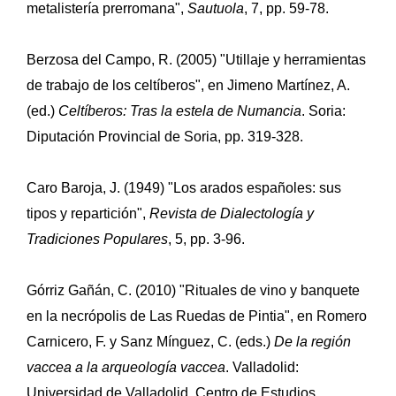
metalistería prerromana",
Sautuola
, 7, pp. 59-78.
Berzosa del Campo, R. (2005) "Utillaje y herramientas
de trabajo de los celtíberos", en Jimeno Martínez, A.
(ed.)
Celtíberos: Tras la estela de Numancia
. Soria:
Diputación Provincial de Soria, pp. 319-328.
Caro Baroja, J. (1949) "Los arados españoles: sus
tipos y repartición",
Revista de Dialectología y
Tradiciones Populares
, 5, pp. 3-96.
Górriz Gañán, C. (2010) "Rituales de vino y banquete
en la necrópolis de Las Ruedas de Pintia", en Romero
Carnicero, F. y Sanz Mínguez, C. (eds.)
De la región
vaccea a la arqueología vaccea
. Valladolid:
Universidad de Valladolid, Centro de Estudios