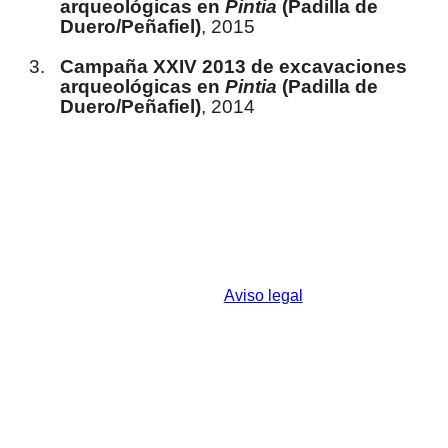
arqueológicas en
Pintia
(Padilla de
Duero/Peñafiel)
, 2015
Campaña XXIV 2013 de excavaciones
arqueológicas en
Pintia
(Padilla de
Duero/Peñafiel)
, 2014
© 2026 Centro de Estudios Vacceos Federico
Wattenberg - Universidad de Valladolid
c/ Real, s/n - Padilla de Duero - 47314 Valladolid
– España
Aviso legal